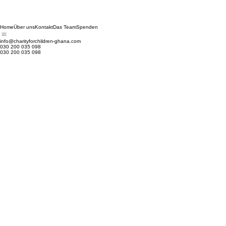
Home
Über uns
Kontakt
Das Team
Spenden
info@charityforchildren-ghana.com
030 200 035 098
030 200 035 098