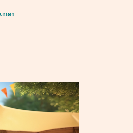
ana
gunsten