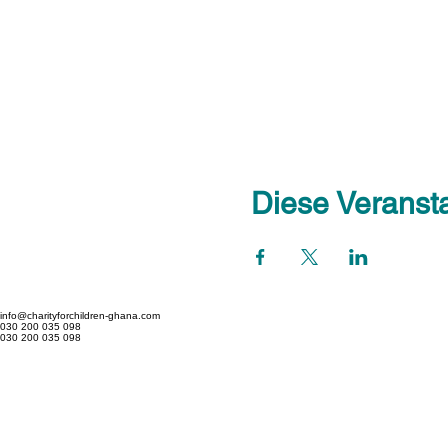
Diese Veransta
info@charityforchildren-ghana.com
030 200 035 098
030 200 035 098