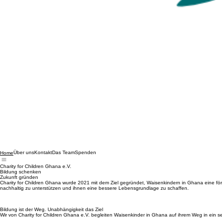
Über uns
Kontakt
Das Team
Spenden
Home
Charity for Children Ghana e.V.
Bildung schenken
Zukunft gründen
Charity for Children Ghana wurde 2021 mit dem Ziel gegründet, Waisenkindern in Ghana eine förde
nachhaltig zu unterstützen und ihnen eine bessere Lebensgrundlage zu schaffen.
Bildung ist der Weg. Unabhängigkeit das Ziel