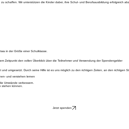
selbstbestimmtes Leben.
age zu schaffen. Wir unterstützen die Kinder dabei, ihre Schul- und Berufsausbildung erfolgreich 
wa in der Größe einer Schulklasse.
u jedem Zeitpunkt den vollen Überblick über die Teilnehmer und Verwendung der Spendengelder
t und umgesetzt. Durch seine Hilfe ist es uns möglich zu den richtigen Zeiten, an den richtigen St
nnen- und verstehen lernen
t die Umstände verbessern.
nen stehen können.
Jetzt spenden