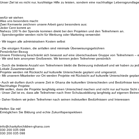
Wir von Charity for Children Ghana e.V. begleiten Waisenkinder in Ghana auf ihrem Weg in ein 
Unser Ziel ist es nicht nur, kurzfristige Hilfe zu leisten, sondern eine nachhaltige Lebensgrundl
wofür wir stehen
Was uns besonders macht
Zwei Kernwerte zeichnen unsere Arbeit ganz besonders aus:
Jeder Cent kommt an
Nahezu 100 % der Spende kommen direkt bei den Projekten und den Teilnehmern an.
- Spendengelder werden nicht für Werbung oder Marketing verwendet
- Wir tragen alle administrativen Kosten selbst
- Die einzigen Kosten, die anfallen sind minimale Überweisungsgebühren
Persönlicher Bezug
Unsere Förderung beschränkt sich bewusst auf eine überschaubare Gruppe von Teilnehmern – et
- Wir sind kein anonymer Großverein. Wir kennen jeden Teilnehmer persönlich
- Durch die limitierte Anzahl von Teilnehmern bleibt die Betreuung individuell und wir haben z
Lokale Zusammenarbeit
Projekte werden mit Rücksicht auf kulturelle Unterschiede geplant und umgesetzt.
- Mit unserem Mitarbeiter vor Ort werden Projekte mit Rücksicht auf kulturelle Unterschiede geplan
- Auch wir durften durch unsere Zeit in Ghana die kulturellen Unterschieden und Bedürfnisse ke
Nachhaltige Projekte
Wir wollen, dass die Projekte langfristig einen Unterschied machen und nicht nur auf kurze Sich
- Unser Ziel ist es, dass alle Teilnehmer nach Ihrer Schulausbildung langfristig auf eigenen Bei
- Daher fördern wir jeden Teilnehmer nach seinen indiviuellen Bedürfnissen und Interessen
Helfen Sie mit!
Ermöglichen Sie Bildung und echte Zukunftsperspektiven
info@charityforchildren-ghana.com
030 200 035 098